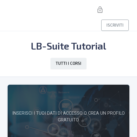
lock_open
ISCRIVITI
LB-Suite Tutorial
TUTTI I CORSI
INSERISCI I TUOI DATI DI ACCESSO O CREA UN PROFILO
GRATUITO.