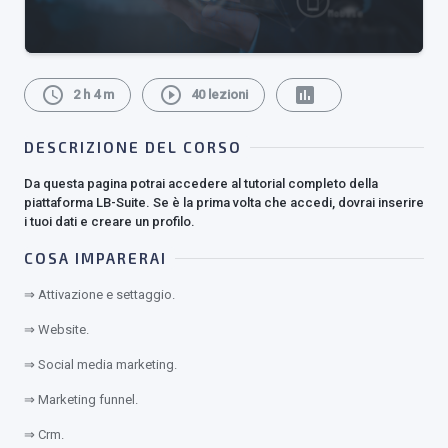
schedule
play_circle_outline
assessment
2 h 4 m
40 lezioni
DESCRIZIONE DEL CORSO
Da questa pagina potrai accedere al tutorial completo della
piattaforma LB-Suite. Se è la prima volta che accedi, dovrai inserire
i tuoi dati e creare un profilo.
COSA IMPARERAI
⇒ Attivazione e settaggio.
⇒ Website.
⇒ Social media marketing.
⇒ Marketing funnel.
⇒ Crm.