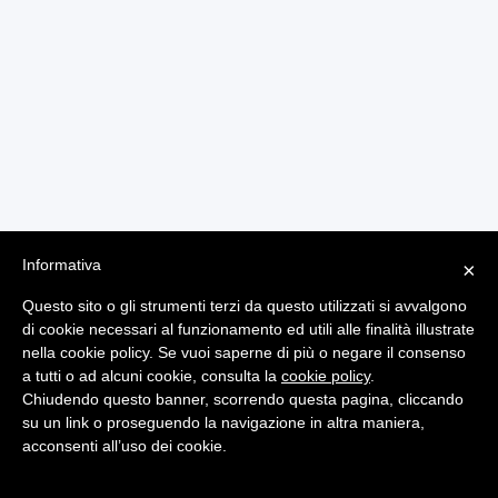
Informativa
×
Questo sito o gli strumenti terzi da questo utilizzati si avvalgono
di cookie necessari al funzionamento ed utili alle finalità illustrate
nella cookie policy. Se vuoi saperne di più o negare il consenso
a tutti o ad alcuni cookie, consulta la
cookie policy
.
Chiudendo questo banner, scorrendo questa pagina, cliccando
Note Legali
Dati Personali
su un link o proseguendo la navigazione in altra maniera,
© 2026 Liquid Business Group srl - P.iva 07004960824 | Powered by
acconsenti all’uso dei cookie.